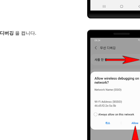
선 디버깅
을 켭니다.