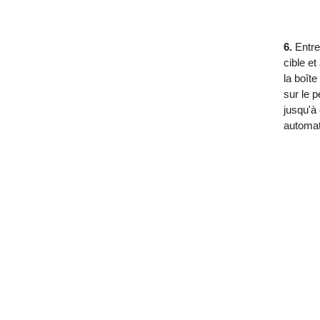
6.
Entre
cible e
la boît
sur le p
jusqu'à 
automa