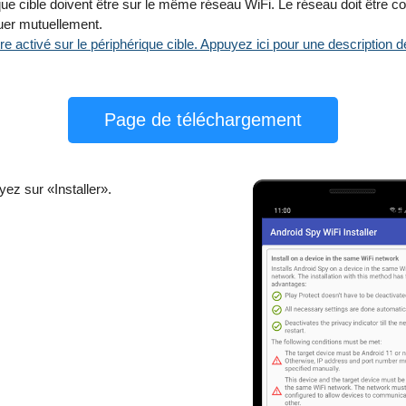
ique cible doivent être sur le même réseau WiFi. Le réseau doit être c
uer mutuellement.
re activé sur le périphérique cible. Appuyez ici pour une description 
Page de téléchargement
ez sur «Installer».