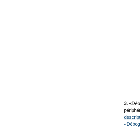
3.
«Débo
périphér
descrip
«Déboga