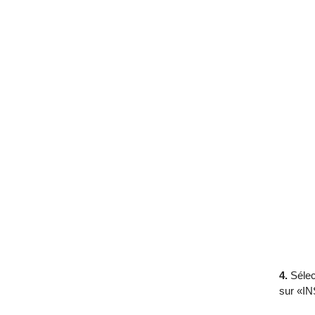
4.
Sélec
sur «I