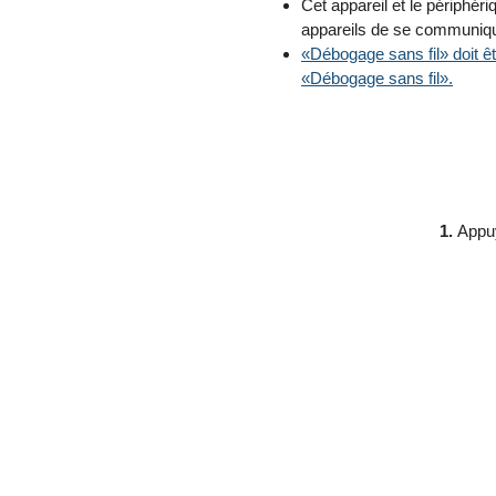
Cet appareil et le périphér
appareils de se communiq
«Débogage sans fil» doit êt
«Débogage sans fil».
1.
Appuy