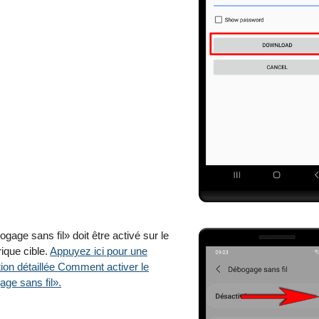
gage sans fil» doit être activé sur le
ique cible.
Appuyez ici pour une
tion détaillée Comment activer le
ge sans fil».