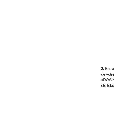
2.
Entre
de votr
«DOWNLO
été tél