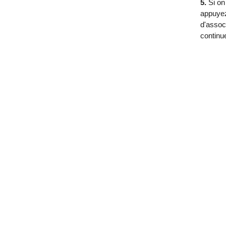
5.
Si on
appuyez
d'associ
continu